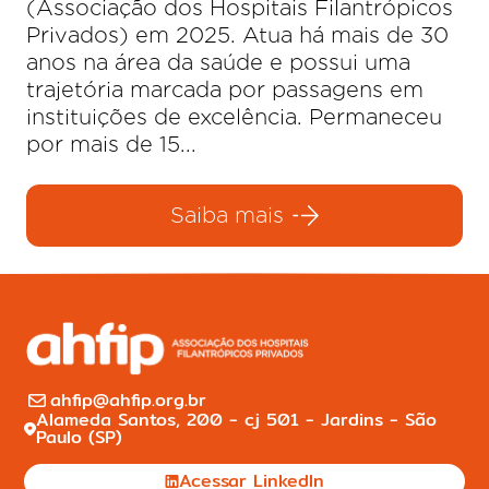
(Associação dos Hospitais Filantrópicos
Privados) em 2025. Atua há mais de 30
anos na área da saúde e possui uma
trajetória marcada por passagens em
instituições de excelência. Permaneceu
por mais de 15...
Saiba mais
ahfip@ahfip.org.br
Alameda Santos, 200 - cj 501 - Jardins - São
Paulo (SP)
Acessar LinkedIn