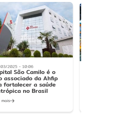
/03/2025 - 10:06
11/12/2024 - 10:22
pital São Camilo é o
Hospital Santa 
o associado da Ahfip
novo associado
a fortalecer a saúde
ntrópica no Brasil
 mais
Saiba mais