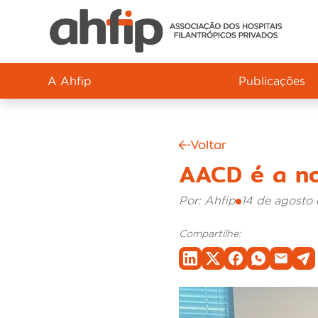
A Ahfip
Publicações
Voltar
AACD é a no
Por: Ahfip
14 de agosto
Compartilhe: