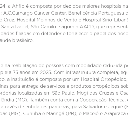
4, a Ahfip é composta por dez dos maiores hospitais na
is: A.C.Camargo Cancer Center, Beneficência Portuguesa d
 Cruz, Hospital Moinhos de Vento e Hospital Sírio-Liban
tal Santa Izabel, São Camilo e agora a AACD, que represen
ades filiadas em defender e fortalecer o papel dos hospit
aúde brasileiro.
 e na reabilitação de pessoas com mobilidade reduzida 
leta 75 anos em 2025. Com infraestrutura completa, equi
ado, a Instituição é composta por um Hospital Ortopédico,
cinas para entrega de serviços e produtos ortopédicos s
óprias localizadas em São Paulo, Mogi das Cruzes e Osas
rlândia (MG). Também conta com a Cooperação Técnica, 
, através de entidades parceiras, para Salvador e Jequié 
das (MG), Curitiba e Maringá (PR), e Maceió e Arapiraca