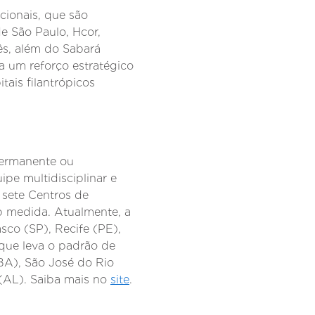
cionais, que são
e São Paulo, Hcor,
ês, além do Sabará
ta um reforço estratégico
ais filantrópicos
permanente ou
pe multidisciplinar e
 sete Centros de
ob medida. Atualmente, a
co (SP), Recife (PE),
que leva o padrão de
(BA), São José do Rio
 (AL). Saiba mais no
site
.