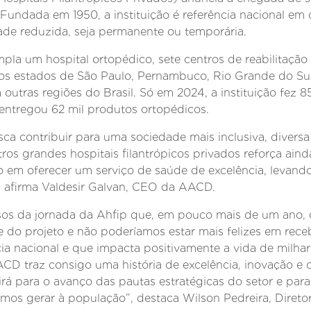
Fundada em 1950, a instituição é referência nacional em o
de reduzida, seja permanente ou temporária.
pla um hospital ortopédico, sete centros de reabilitação 
nos estados de São Paulo, Pernambuco, Rio Grande do Sul
outras regiões do Brasil. Só em 2024, a instituição fez 8
e entregou 62 mil produtos ortopédicos.
a contribuir para uma sociedade mais inclusiva, diversa 
tros grandes hospitais filantrópicos privados reforça ain
 em oferecer um serviço de saúde de excelência, levand
, afirma Valdesir Galvan, CEO da AACD.
os da jornada da Ahfip que, em pouco mais de um ano, 
e do projeto e não poderíamos estar mais felizes em rec
ncia nacional e que impacta positivamente a vida de milha
ACD traz consigo uma história de excelência, inovação e 
rá para o avanço das pautas estratégicas do setor e par
mos gerar à população”, destaca Wilson Pedreira, Diretor