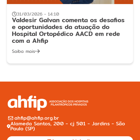
31/03/2026 - 14:10
Valdesir Galvan comenta os desafios
e oportunidades da atuação do
Hospital Ortopédico AACD em rede
com a Ahfip
Saiba mais
ahfip@ahfip.org.br
Alameda Santos, 200 - cj 501 - Jardins - São
Paulo (SP)