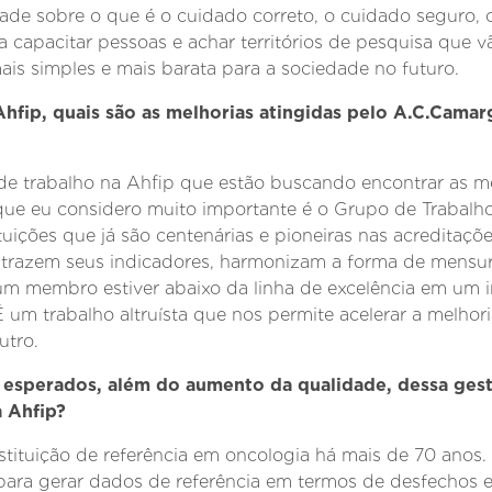
dade sobre o que é o cuidado correto, o cuidado seguro, 
capacitar pessoas e achar territórios de pesquisa que vã
is simples e mais barata para a sociedade no futuro.
Ahfip, quais são as melhorias atingidas pelo A.C.Cam
de trabalho na Ahfip que estão buscando encontrar as me
e eu considero muito importante é o Grupo de Trabalh
tuições que já são centenárias e pioneiras nas acreditaçõe
s trazem seus indicadores, harmonizam a forma de mensu
um membro estiver abaixo da linha de excelência em um i
 um trabalho altruísta que nos permite acelerar a melhori
tro.
s esperados, além do aumento da qualidade, dessa ges
 Ahfip?
tituição de referência em oncologia há mais de 70 anos.
ara gerar dados de referência em termos de desfechos 