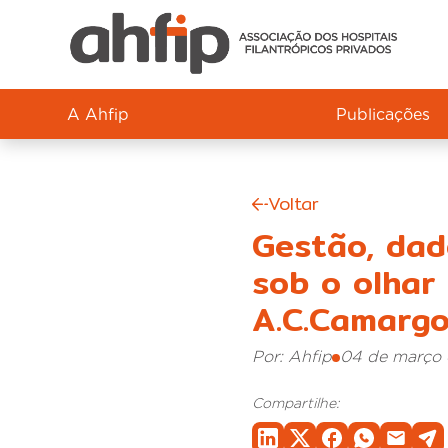
A Ahfip
Publicações
Voltar
Gestão, dado
sob o olhar 
A.C.Camarg
Por: Ahfip
04 de março 
Compartilhe: