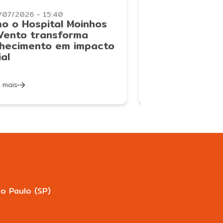
/07/2026 - 15:40
03/06/2026 - 12:
o o Hospital Moinhos
O legado da fi
Vento transforma
visão de Julio 
hecimento em impacto
do Hcor
ial
 mais
Saiba mais
o Paulo (SP)