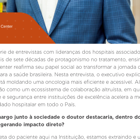
rie de entrevistas com lideranças dos hospitais associa
is de sete décadas de protagonismo no tratamento, ensi
ter reafirma seu papel social ao transformar a jornada
para a saúde brasileira. Nesta entrevista, o executivo exp
tá moldando uma oncologia mais eficiente e acessível. Al
ão como um ecossistema de colaboração altruísta, em q
 e segurança entre instituições de excelência acelera a me
ado hospitalar em todo o País.
argo junto à sociedade o doutor destacaria, dentro do
m gerando impacto direto?
a do paciente aqui na Instituição, estamos extraindo e 